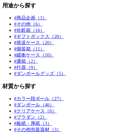
用途から探す
#商品企画（3）
#その他（6）
#化粧箱（16）
#ギフトボックス（20）
#発送ケース（20）
#個装箱（11）
#緩衝ケース（10）
#通箱（2）
#什器（9）
#ダンボールグッズ（5）
材質から探す
#カラー段ボール（27）
#ダンボール（46）
#クリアケース（6）
#プラダン（2）
#板紙・厚紙（3）
#その他包装資材（3）