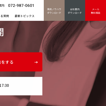
072-987-0601
案内
実例ノウハウ
会社案内
メール
ダウンロード
ダウンロード
無料相談
ある質問
最新トピックス
開
談をする
17:30