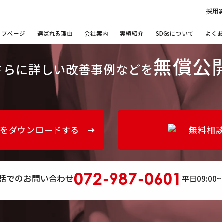
採用
ップページ
選ばれる理由
会社案内
実績紹介
SDGsについて
よく
無償公
さらに詳しい改善事例などを
をダウンロードする
無料相
072-987-0601
話でのお問い合わせ
平日09:00~